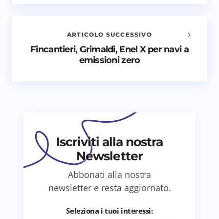
Il tuo indirizzo email non sarà pubblicato.
I campi
obbligatori sono contrassegnati
*
ARTICOLO SUCCESSIVO
Nome *
Fincantieri, Grimaldi, Enel X per navi a
emissioni zero
Email *
Il tuo commento *
Iscriviti alla nostra
Newsletter
Abbonati alla nostra
Salva il mio nome e email in questo browser
newsletter e resta aggiornato.
per il prossimo commento.
Seleziona i tuoi interessi: