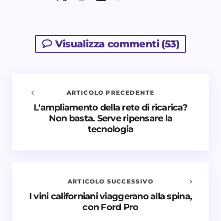
Visualizza commenti (53)
ARTICOLO PRECEDENTE
L'ampliamento della rete di ricarica?
Avvisami quando vengono aggiunti nuovi
Non basta. Serve ripensare la
commenti
tecnologia
Il tuo indirizzo email non sarà pubblicato.
I campi
obbligatori sono contrassegnati
*
Nome *
ARTICOLO SUCCESSIVO
I vini californiani viaggerano alla spina,
con Ford Pro
Email *