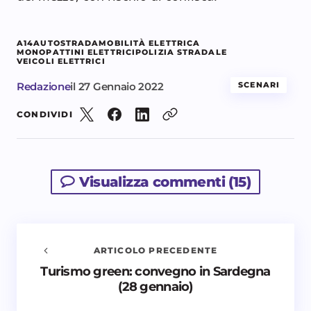
A14
AUTOSTRADA
MOBILITÀ ELETTRICA
MONOPATTINI ELETTRICI
POLIZIA STRADALE
VEICOLI ELETTRICI
Redazione
il
27 Gennaio 2022
SCENARI
CONDIVIDI
Visualizza commenti (15)
ARTICOLO PRECEDENTE
Turismo green: convegno in Sardegna
Avvisami quando vengono aggiunti nuovi
(28 gennaio)
commenti