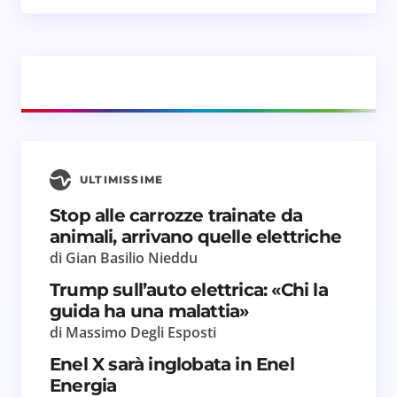
Il tuo commento *
Salva il mio nome e email in questo browser
ULTIMISSIME
per il prossimo commento.
Stop alle carrozze trainate da
animali, arrivano quelle elettriche
Invia commento
di Gian Basilio Nieddu
Trump sull’auto elettrica: «Chi la
guida ha una malattia»
di Massimo Degli Esposti
Enel X sarà inglobata in Enel
Energia