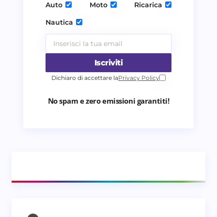
Invia commento
Auto
Moto
Ricarica
Nautica
Iscriviti
Dichiaro di accettare la
Privacy Policy
No spam e zero emissioni garantiti!