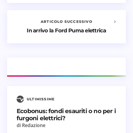
Il tuo indirizzo email non sarà pubblicato.
I campi
obbligatori sono contrassegnati
*
ARTICOLO SUCCESSIVO
Nome *
In arrivo la Ford Puma elettrica
Email *
Il tuo commento *
ULTIMISSIME
Ecobonus: fondi esauriti o no per i
Salva il mio nome e email in questo browser
furgoni elettrici?
per il prossimo commento.
di Redazione