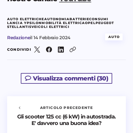
AUTO ELETTRICHE
AUTONOMIA
BATTERIE
CONSUMI
LANCIA YPSILON
MOBILITÀ ELETTRICA
OPEL
PEUGEOT
STELLANTIS
VEICOLI ELETTRICI
Redazione
il
14 Febbraio 2024
AUTO
CONDIVIDI
Visualizza commenti (30)
ARTICOLO PRECEDENTE
Gli scooter 125 cc (6 kW) in autostrada.
Avvisami quando vengono aggiunti nuovi
E' davvero una buona idea?
commenti