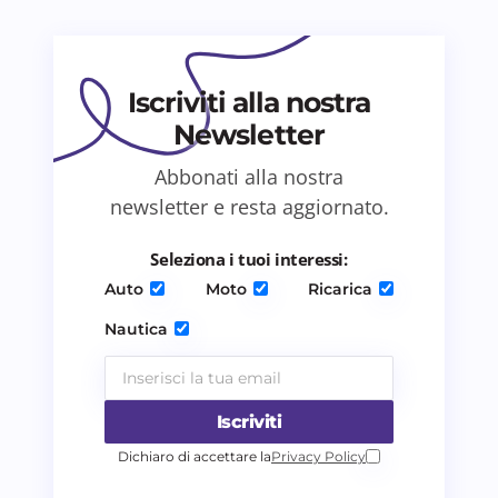
Il tuo commento *
Iscriviti alla nostra
Newsletter
Abbonati alla nostra
newsletter e resta aggiornato.
Salva il mio nome e email in questo browser
per il prossimo commento.
Seleziona i tuoi interessi:
Auto
Moto
Ricarica
Invia commento
Nautica
Iscriviti
Dichiaro di accettare la
Privacy Policy