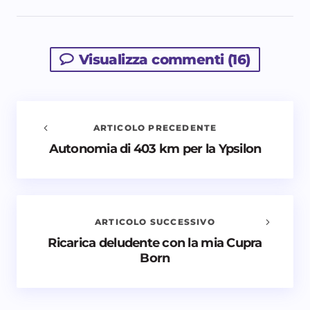
Visualizza commenti (16)
ARTICOLO PRECEDENTE
Autonomia di 403 km per la Ypsilon
Avvisami quando vengono aggiunti nuovi
commenti
Il tuo indirizzo email non sarà pubblicato.
I campi
obbligatori sono contrassegnati
*
ARTICOLO SUCCESSIVO
Ricarica deludente con la mia Cupra
Nome *
Born
Email *