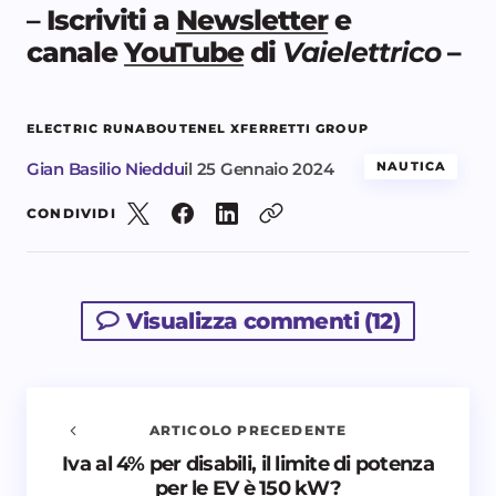
–
Iscriviti a
Newsletter
e
canale
YouTube
di
Vaielettrico
–
ELECTRIC RUNABOUT
ENEL X
FERRETTI GROUP
Gian Basilio Nieddu
il
25 Gennaio 2024
NAUTICA
CONDIVIDI
Visualizza commenti (12)
ARTICOLO PRECEDENTE
Iva al 4% per disabili, il limite di potenza
Avvisami quando vengono aggiunti nuovi
per le EV è 150 kW?