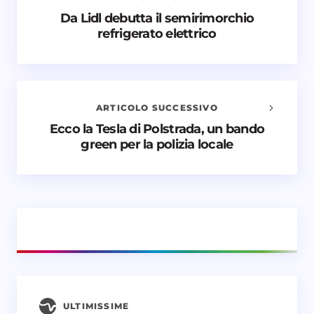
Da Lidl debutta il semirimorchio
Avvisami quando vengono aggiunti nuovi
refrigerato elettrico
commenti
Il tuo indirizzo email non sarà pubblicato.
I campi
obbligatori sono contrassegnati
*
ARTICOLO SUCCESSIVO
Nome *
Ecco la Tesla di Polstrada, un bando
green per la polizia locale
Email *
Il tuo commento *
ULTIMISSIME