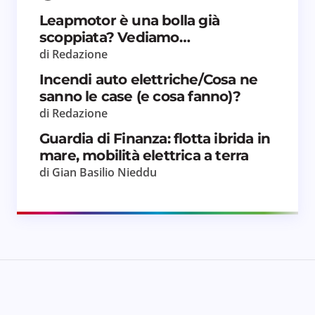
Salva il mio nome e email in questo browser
Leapmotor è una bolla già
per il prossimo commento.
scoppiata? Vediamo…
di Redazione
Invia commento
Incendi auto elettriche/Cosa ne
sanno le case (e cosa fanno)?
di Redazione
Guardia di Finanza: flotta ibrida in
mare, mobilità elettrica a terra
di Gian Basilio Nieddu