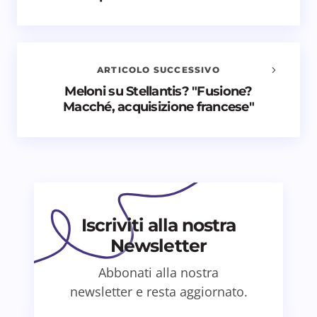
commenti
Il tuo indirizzo email non sarà pubblicato.
I campi
obbligatori sono contrassegnati
*
ARTICOLO SUCCESSIVO
Nome *
Meloni su Stellantis? "Fusione?
Macché, acquisizione francese"
Email *
Il tuo commento *
Iscriviti alla nostra
Newsletter
Abbonati alla nostra
Salva il mio nome e email in questo browser
newsletter e resta aggiornato.
per il prossimo commento.