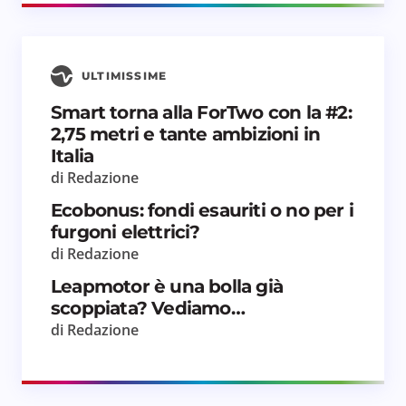
ULTIMISSIME
Salva il mio nome e email in questo browser
Smart torna alla ForTwo con la #2:
per il prossimo commento.
2,75 metri e tante ambizioni in
Italia
Invia commento
di Redazione
Ecobonus: fondi esauriti o no per i
furgoni elettrici?
di Redazione
Leapmotor è una bolla già
scoppiata? Vediamo…
di Redazione