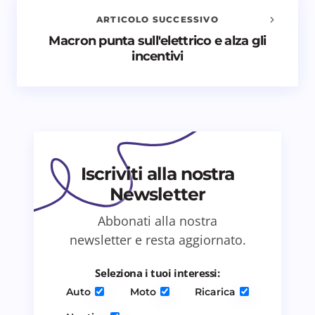
ARTICOLO SUCCESSIVO
Nome *
Macron punta sull'elettrico e alza gli
incentivi
Email *
Il tuo commento *
Iscriviti alla nostra
Newsletter
Abbonati alla nostra
Salva il mio nome e email in questo browser
newsletter e resta aggiornato.
per il prossimo commento.
Seleziona i tuoi interessi:
Invia commento
Auto
Moto
Ricarica