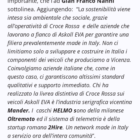
importante, che l’ad
Gian Franco Nanni
sottolinea. Aggiungendo: “L
a sostenibilità viene
intesa sia ambientale che sociale, grazie
all’operatività di Croce Rossa e delle aziende che
lavorano a fianco di Askoll EVA per garantire una
filiera prevalentemente made in Italy
.
Non ci
limitiamo solo a sviluppare e costruire in Italia i
componenti dei veicoli che produciamo a Vicenza.
Coinvolgiamo aziende italiane che, come in
questo caso, ci garantiscono altissimi standard
qualitativi e supporto immediato. Chi ha
realizzato la livrea distintiva di Croce Rossa sui
veicoli Askoll EVA è l’industria
serigrafica vicentina
Mander.
I caschi
HELMO s
ono della milanese
Oltremoto
ed il sistema di telemetria è della
startup romana
2Hire
. Un network made in Italy
a servizio ora dell’intera comunità
”.