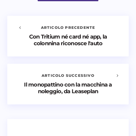
ARTICOLO PRECEDENTE
Con Tritium né card né app, la
Avvisami quando vengono aggiunti nuovi
colonnina riconosce l'auto
commenti
Il tuo indirizzo email non sarà pubblicato.
I campi
obbligatori sono contrassegnati
*
ARTICOLO SUCCESSIVO
Nome *
Il monopattino con la macchina a
noleggio, da Leaseplan
Email *
Il tuo commento *