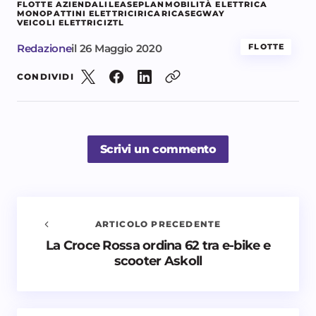
FLOTTE AZIENDALI
LEASEPLAN
MOBILITÀ ELETTRICA
MONOPATTINI ELETTRICI
RICARICA
SEGWAY
VEICOLI ELETTRICI
ZTL
Redazione
il
26 Maggio 2020
FLOTTE
CONDIVIDI
Scrivi un commento
ARTICOLO PRECEDENTE
La Croce Rossa ordina 62 tra e-bike e
Avvisami quando vengono aggiunti nuovi
scooter Askoll
commenti
Il tuo indirizzo email non sarà pubblicato.
I campi
obbligatori sono contrassegnati
*