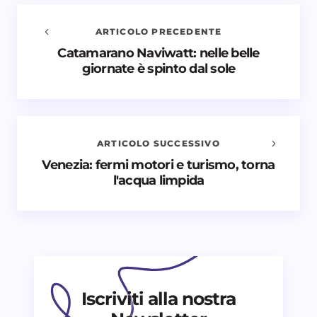
ARTICOLO PRECEDENTE
Catamarano Naviwatt: nelle belle
Avvisami quando vengono aggiunti nuovi
giornate è spinto dal sole
commenti
Il tuo indirizzo email non sarà pubblicato.
I campi
obbligatori sono contrassegnati
*
ARTICOLO SUCCESSIVO
Nome *
Venezia: fermi motori e turismo, torna
l'acqua limpida
Email *
Il tuo commento *
Iscriviti alla nostra