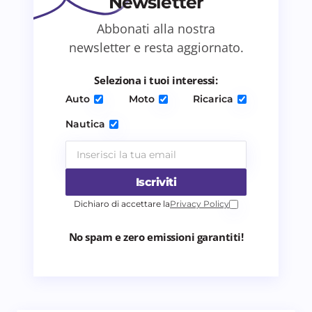
Newsletter
Abbonati alla nostra
Salva il mio nome e email in questo browser
newsletter e resta aggiornato.
per il prossimo commento.
Seleziona i tuoi interessi:
Invia commento
Auto
Moto
Ricarica
Nautica
Iscriviti
Dichiaro di accettare la
Privacy Policy
No spam e zero emissioni garantiti!