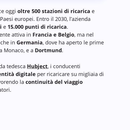
ce oggi
oltre 500 stazioni di ricarica
e
Paesi europei. Entro il 2030, l’azienda
i
e
15.000 punti di ricarica
.
ente attiva in
Francia e Belgio
, ma nel
nche in
Germania
, dove ha aperto le prime
o a Monaco, e a
Dortmund
.
enda tedesca
Hubject
, i conducenti
entità digitale
per ricaricare su migliaia di
avorendo la
continuità del viaggio
tori.