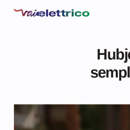
Hubje
sempli