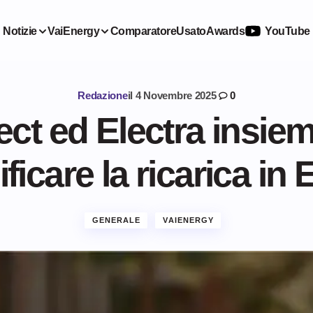
Notizie
VaiEnergy
Comparatore
Usato
Awards
YouTube
Redazione
il
4 Novembre 2025
0
ct ed Electra insie
ficare la ricarica in
GENERALE
VAIENERGY