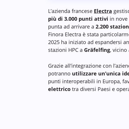
L’azienda francese
Electra
gestis
più di 3.000 punti attivi
in nove 
punta ad arrivare a
2.200 stazion
Finora Electra è stata particolarm
2025 ha iniziato ad espandersi a
stazioni HPC a
Gräfelfing
, vicin
Grazie all’integrazione con l’azi
potranno
utilizzare un’unica id
punti interoperabili in Europa, f
elettrico
tra diversi Paesi e opera