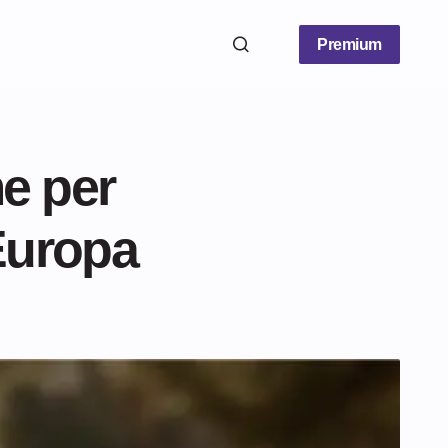
Premium
me per
 Europa