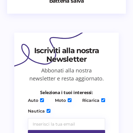
batteria salva
Email *
Il tuo commento *
Iscriviti alla nostra
Newsletter
Abbonati alla nostra
Salva il mio nome e email in questo browser
newsletter e resta aggiornato.
per il prossimo commento.
Seleziona i tuoi interessi:
Invia commento
Auto
Moto
Ricarica
Nautica