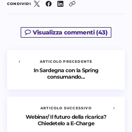
CONDIVIDI
Visualizza commenti (43)
ARTICOLO PRECEDENTE
In Sardegna con la Spring
Avvisami quando vengono aggiunti nuovi
consumando...
commenti
Il tuo indirizzo email non sarà pubblicato.
I campi
obbligatori sono contrassegnati
*
ARTICOLO SUCCESSIVO
Nome *
Webinar/ Il futuro della ricarica?
Chiedetelo a E-Charge