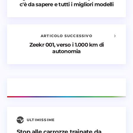
c'è da sapere e tutti i migliori modelli
commenti
Il tuo indirizzo email non sarà pubblicato.
I campi
obbligatori sono contrassegnati
*
ARTICOLO SUCCESSIVO
Nome *
Zeekr 001, verso i 1.000 km di
autonomia
Email *
Il tuo commento *
ULTIMISSIME
Salva il mio nome e email in questo browser
Stop alle carrozze trainate da