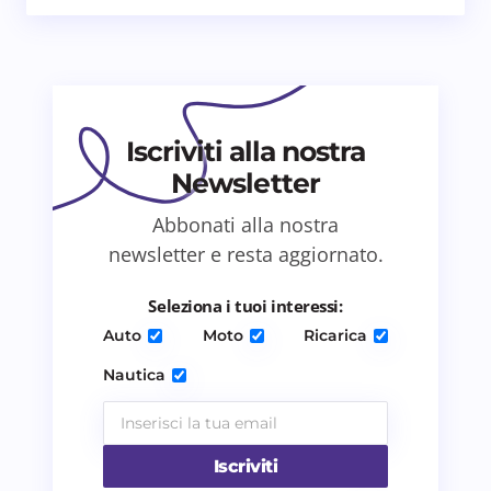
Email *
Il tuo commento *
Iscriviti alla nostra
Newsletter
Abbonati alla nostra
Salva il mio nome e email in questo browser
newsletter e resta aggiornato.
per il prossimo commento.
Seleziona i tuoi interessi:
Invia commento
Auto
Moto
Ricarica
Nautica
Iscriviti