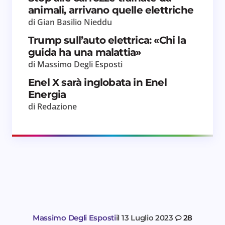
per il prossimo commento.
animali, arrivano quelle elettriche
di Gian Basilio Nieddu
Invia commento
Trump sull’auto elettrica: «Chi la
guida ha una malattia»
di Massimo Degli Esposti
Enel X sarà inglobata in Enel
Energia
di Redazione
Massimo Degli Esposti
il
13 Luglio 2023
28