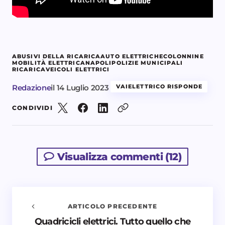
ABUSIVI DELLA RICARICA
AUTO ELETTRICHE
COLONNINE
MOBILITÀ ELETTRICA
NAPOLI
POLIZIE MUNICIPALI
RICARICA
VEICOLI ELETTRICI
Redazione
il
14 Luglio 2023
VAIELETTRICO RISPONDE
CONDIVIDI
Visualizza commenti (12)
ARTICOLO PRECEDENTE
Quadricicli elettrici. Tutto quello che
Avvisami quando vengono aggiunti nuovi