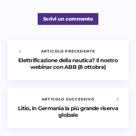
Scrivi un commento
ARTICOLO PRECEDENTE
Elettrificazione della nautica? Il nostro
Avvisami quando vengono aggiunti nuovi
webinar con ABB (8 ottobre)
commenti
Il tuo indirizzo email non sarà pubblicato.
I campi
obbligatori sono contrassegnati
*
ARTICOLO SUCCESSIVO
Nome *
Litio, in Germania la più grande riserva
globale
Email *