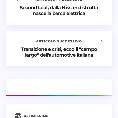
Second Leaf, dalla Nissan distrutta
Avvisami quando vengono aggiunti nuovi
nasce la barca elettrica
commenti
Il tuo indirizzo email non sarà pubblicato.
I campi
obbligatori sono contrassegnati
*
ARTICOLO SUCCESSIVO
Nome *
Transizione e crisi, ecco il "campo
largo" dell'automotive italiana
Email *
Il tuo commento *
ULTIMISSIME