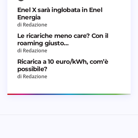
Salva il mio nome e email in questo browser
Enel X sarà inglobata in Enel
per il prossimo commento.
Energia
di Redazione
Invia commento
Le ricariche meno care? Con il
roaming giusto…
di Redazione
Ricarica a 10 euro/kWh, com’è
possibile?
di Redazione