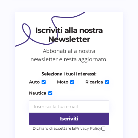
Il tuo commento *
Iscriviti alla nostra
Newsletter
Abbonati alla nostra
Salva il mio nome e email in questo browser
newsletter e resta aggiornato.
per il prossimo commento.
Seleziona i tuoi interessi:
Invia commento
Auto
Moto
Ricarica
Nautica
Iscriviti
Dichiaro di accettare la
Privacy Policy