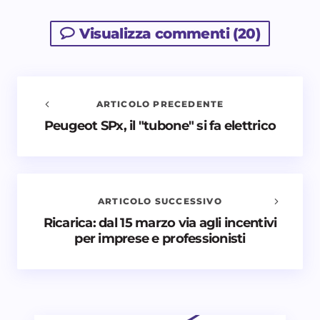
Visualizza commenti (20)
ARTICOLO PRECEDENTE
Peugeot SPx, il "tubone" si fa elettrico
Avvisami quando vengono aggiunti nuovi
commenti
Il tuo indirizzo email non sarà pubblicato.
I campi
obbligatori sono contrassegnati
*
ARTICOLO SUCCESSIVO
Ricarica: dal 15 marzo via agli incentivi
Nome *
per imprese e professionisti
Email *