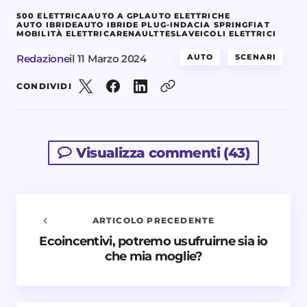
500 ELETTRICA
AUTO A GPL
AUTO ELETTRICHE
AUTO IBRIDE
AUTO IBRIDE PLUG-IN
DACIA SPRING
FIAT
MOBILITÀ ELETTRICA
RENAULT
TESLA
VEICOLI ELETTRICI
Redazione
il
11 Marzo 2024
AUTO
SCENARI
CONDIVIDI
Visualizza commenti (43)
ARTICOLO PRECEDENTE
Ecoincentivi, potremo usufruirne sia io
Avvisami quando vengono aggiunti nuovi
che mia moglie?
commenti
Il tuo indirizzo email non sarà pubblicato.
I campi