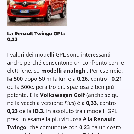
La Renault Twingo GPL:
0,23
I valori dei modelli GPL sono interessanti
anche perché consentono un confronto con le
elettriche, su
modelli analogh
i. Per esempio:
la 500
dopo 50 mila km è a
0,26,
contro i
0,21
della 500e, peraltro più spaziosa e ben più
potente. E la
Volkswagen Golf
(anche se qui
nella vecchia versione
Plus
) è a
0,33
, contro
0,23
della
ID.3.
In assoluto tra i modelli GPL
presi in esame la più virtuosa è la
Renault
Twingo
, che comunque con
0,23
ha un costo