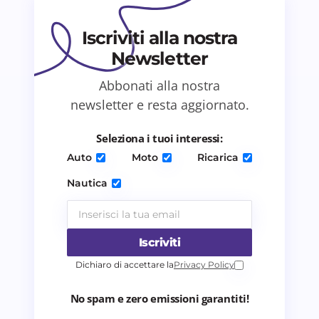
Il tuo commento *
Iscriviti alla nostra
Newsletter
Abbonati alla nostra
newsletter e resta aggiornato.
Salva il mio nome e email in questo browser
per il prossimo commento.
Seleziona i tuoi interessi:
Auto
Moto
Ricarica
Invia commento
Nautica
Iscriviti
Dichiaro di accettare la
Privacy Policy
No spam e zero emissioni garantiti!