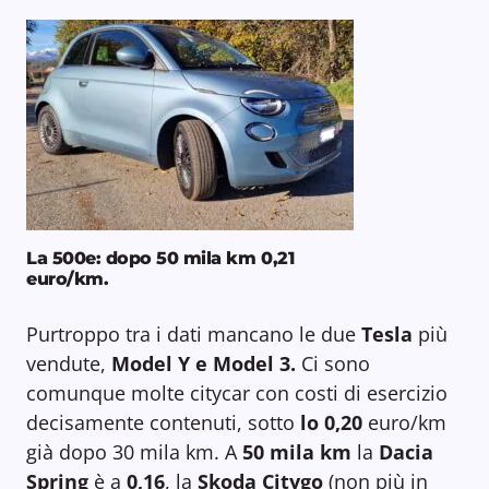
La 500e: dopo 50 mila km 0,21
euro/km
.
Purtroppo tra i dati mancano le due
Tesla
più
vendute,
Model Y e Model 3.
Ci sono
comunque molte citycar con costi di esercizio
decisamente contenuti, sotto
lo 0,20
euro/km
già dopo 30 mila km. A
50 mila km
la
Dacia
Spring
è a
0,16
, la
Skoda Citygo
(non più in