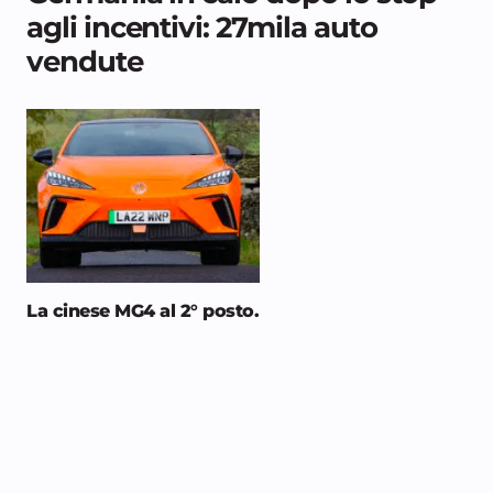
agli incentivi: 27mila auto
vendute
La cinese MG4 al 2° posto
.