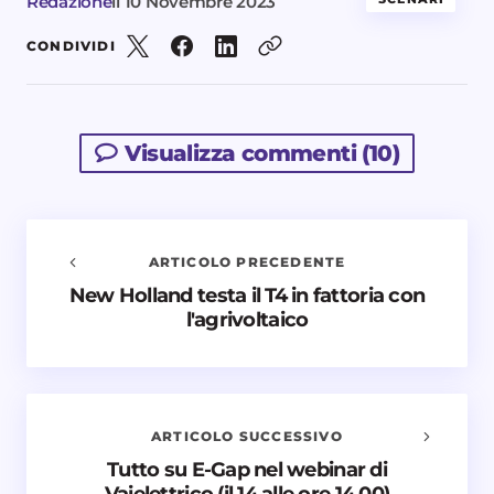
Redazione
il
10 Novembre 2023
CONDIVIDI
Visualizza commenti (10)
ARTICOLO PRECEDENTE
New Holland testa il T4 in fattoria con
Avvisami quando vengono aggiunti nuovi
l'agrivoltaico
commenti
Il tuo indirizzo email non sarà pubblicato.
I campi
obbligatori sono contrassegnati
*
ARTICOLO SUCCESSIVO
Nome *
Tutto su E-Gap nel webinar di
Vaielettrico (il 14 alle ore 14.00)