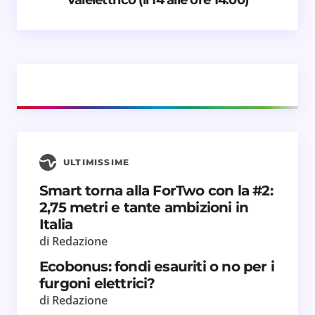
Email *
Il tuo commento *
ULTIMISSIME
Salva il mio nome e email in questo browser
Smart torna alla ForTwo con la #2:
per il prossimo commento.
2,75 metri e tante ambizioni in
Italia
Invia commento
di Redazione
Ecobonus: fondi esauriti o no per i
furgoni elettrici?
di Redazione