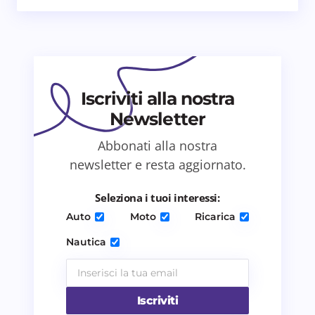
Email *
Il tuo commento *
Iscriviti alla nostra
Newsletter
Abbonati alla nostra
Salva il mio nome e email in questo browser
newsletter e resta aggiornato.
per il prossimo commento.
Seleziona i tuoi interessi:
Invia commento
Auto
Moto
Ricarica
Nautica
Iscriviti