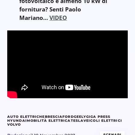
fotovoltaico e almeno 10 kW di
fornitura? Senti Paolo
Mariano…
VIDEO
AUTO ELETTRICHE
BRESCIA
FORD
GEELY
GIGA PRESS
HYUNDAI
MOBILITÀ ELETTRICA
TESLA
VEICOLI ELETTRICI
VOLVO
SCENARI