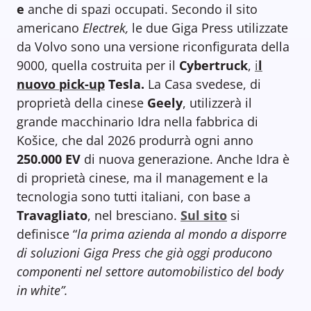
e
anche di spazi occupati. Secondo il sito
americano
Electrek,
le due Giga Press utilizzate
da Volvo sono una versione riconfigurata della
9000, quella costruita per il
Cybertruck
,
i
l
nuovo pick-up
Tesla.
La Casa svedese, di
proprietà della cinese
Geely
, utilizzerà il
grande macchinario Idra nella fabbrica di
Košice, che dal 2026 produrrà ogni anno
250.000 EV
di nuova generazione. Anche Idra è
di proprietà cinese, ma il management e la
tecnologia sono tutti italiani, con base a
Travagliato
, nel bresciano.
Sul sito
si
definisce “
la prima azienda al mondo a disporre
di soluzioni Giga Press che già oggi producono
componenti nel settore automobilistico del body
in white”.