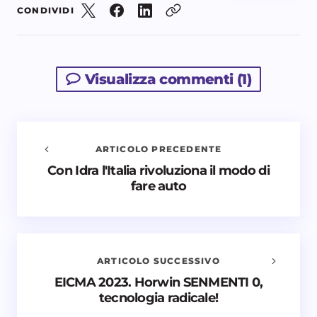
CONDIVIDI
Visualizza commenti (1)
ARTICOLO PRECEDENTE
Con Idra l'Italia rivoluziona il modo di
Avvisami quando vengono aggiunti nuovi
fare auto
commenti
Il tuo indirizzo email non sarà pubblicato.
I campi
obbligatori sono contrassegnati
*
ARTICOLO SUCCESSIVO
Nome *
EICMA 2023. Horwin SENMENTI 0,
tecnologia radicale!