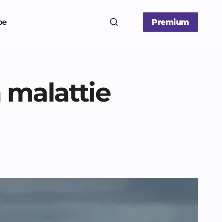
be
Premium
 malattie