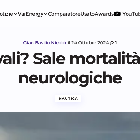
otizie
VaiEnergy
Comparatore
Usato
Awards
YouTu
Gian Basilio Nieddu
il
24 Ottobre 2024
1
ali? Sale mortalità
neurologiche
NAUTICA