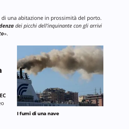
o di una abitazione in prossimità del porto.
ndenza
dei picchi dell’inquinante con gli arrivi
to
».
a
EC
eo
I fumi di una nave