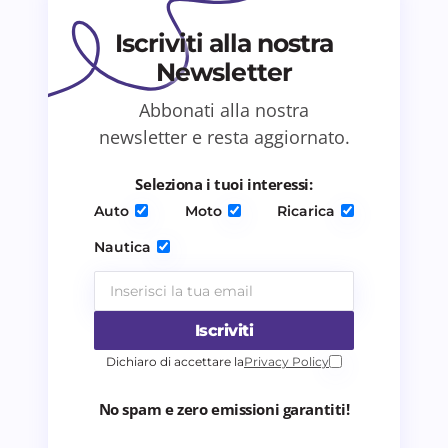
Iscriviti alla nostra
Newsletter
Abbonati alla nostra
Salva il mio nome e email in questo browser
newsletter e resta aggiornato.
per il prossimo commento.
Seleziona i tuoi interessi:
Invia commento
Auto
Moto
Ricarica
Nautica
Iscriviti
Dichiaro di accettare la
Privacy Policy
No spam e zero emissioni garantiti!