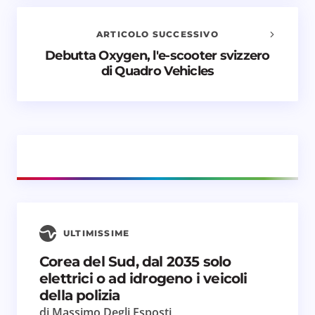
obbligatori sono contrassegnati
*
ARTICOLO SUCCESSIVO
Nome *
Debutta Oxygen, l'e-scooter svizzero
di Quadro Vehicles
Email *
Il tuo commento *
ULTIMISSIME
Salva il mio nome e email in questo browser
Corea del Sud, dal 2035 solo
per il prossimo commento.
elettrici o ad idrogeno i veicoli
della polizia
Invia commento
di Massimo Degli Esposti