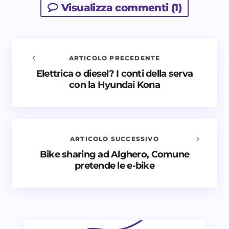
Visualizza commenti (1)
ARTICOLO PRECEDENTE
Elettrica o diesel? I conti della serva
Avvisami quando vengono aggiunti nuovi
con la Hyundai Kona
commenti
Il tuo indirizzo email non sarà pubblicato.
I campi
obbligatori sono contrassegnati
*
ARTICOLO SUCCESSIVO
Nome *
Bike sharing ad Alghero, Comune
pretende le e-bike
Email *
Il tuo commento *