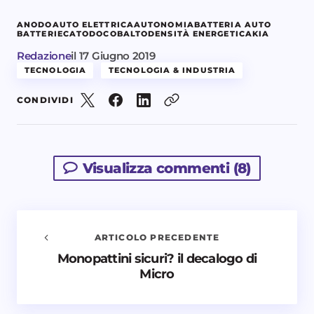
ANODO
AUTO ELETTRICA
AUTONOMIA
BATTERIA AUTO
BATTERIE
CATODO
COBALTO
DENSITÀ ENERGETICA
KIA
Redazione
il
17 Giugno 2019
TECNOLOGIA
TECNOLOGIA & INDUSTRIA
CONDIVIDI
Visualizza commenti (8)
ARTICOLO PRECEDENTE
Monopattini sicuri? il decalogo di
Avvisami quando vengono aggiunti nuovi
Micro
commenti
Il tuo indirizzo email non sarà pubblicato.
I campi