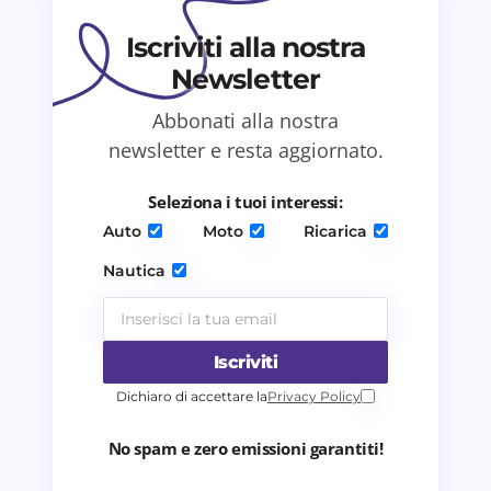
Iscriviti alla nostra
Newsletter
Abbonati alla nostra
Salva il mio nome e email in questo browser
newsletter e resta aggiornato.
per il prossimo commento.
Seleziona i tuoi interessi:
Invia commento
Auto
Moto
Ricarica
Nautica
Iscriviti
Dichiaro di accettare la
Privacy Policy
No spam e zero emissioni garantiti!