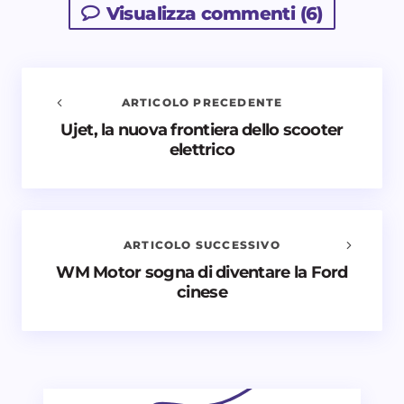
Visualizza commenti (6)
ARTICOLO PRECEDENTE
Ujet, la nuova frontiera dello scooter
Avvisami quando vengono aggiunti nuovi
elettrico
commenti
Il tuo indirizzo email non sarà pubblicato.
I campi
obbligatori sono contrassegnati
*
ARTICOLO SUCCESSIVO
Nome *
WM Motor sogna di diventare la Ford
cinese
Email *
Il tuo commento *