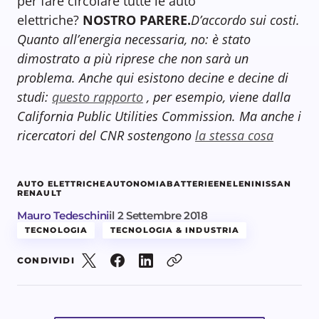
per fare circolare tutte le auto
elettriche?
NOSTRO PARERE.
D’accordo sui costi.
Quanto all’energia necessaria, no: è stato
dimostrato a più riprese che non sarà un
problema. Anche qui esistono decine e decine di
studi:
questo rapporto
, per esempio, viene dalla
California Public Utilities Commission. Ma anche i
ricercatori del CNR sostengono
la stessa cosa
AUTO ELETTRICHE
AUTONOMIA
BATTERIE
ENEL
ENI
NISSAN
RENAULT
Mauro Tedeschini
il
2 Settembre 2018
TECNOLOGIA
TECNOLOGIA & INDUSTRIA
CONDIVIDI