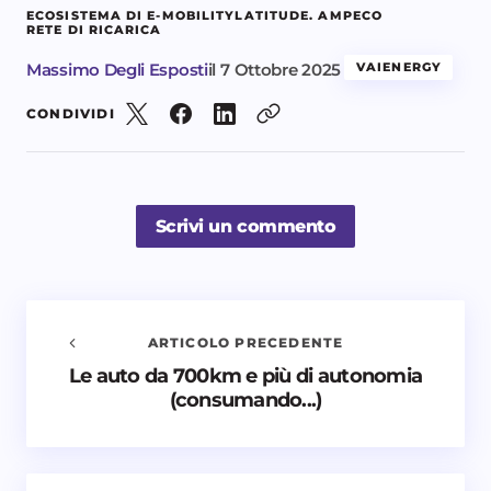
ECOSISTEMA DI E-MOBILITY
LATITUDE. AMPECO
RETE DI RICARICA
Massimo Degli Esposti
il
7 Ottobre 2025
VAIENERGY
CONDIVIDI
Scrivi un commento
ARTICOLO PRECEDENTE
Le auto da 700km e più di autonomia
Avvisami quando vengono aggiunti nuovi
(consumando...)
commenti
Il tuo indirizzo email non sarà pubblicato.
I campi
obbligatori sono contrassegnati
*