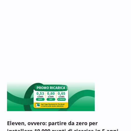
Eleven, ovvero: partire da zero per
installare 10.000 punti di ricarica in 5 anni,