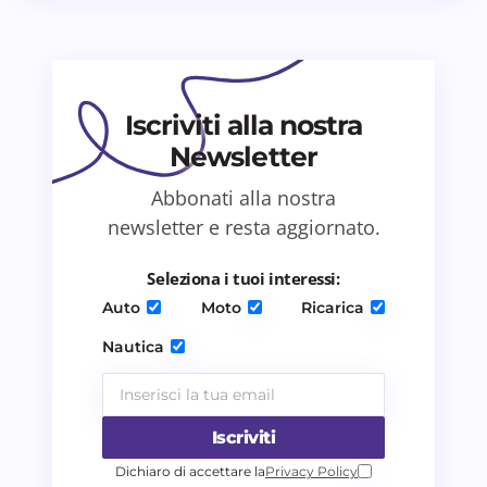
Il tuo commento *
Iscriviti alla nostra
Newsletter
Abbonati alla nostra
Salva il mio nome e email in questo browser
newsletter e resta aggiornato.
per il prossimo commento.
Seleziona i tuoi interessi:
Invia commento
Auto
Moto
Ricarica
Nautica
Iscriviti
Dichiaro di accettare la
Privacy Policy