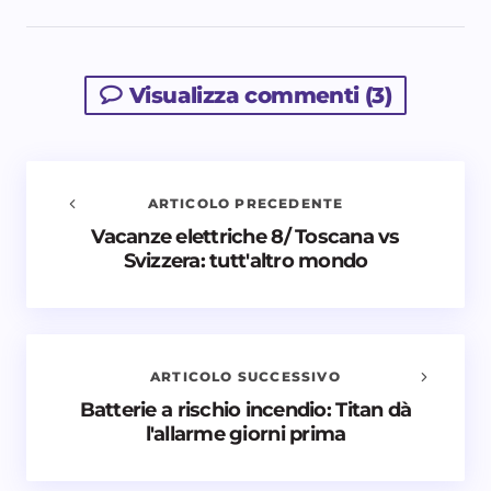
Visualizza commenti (3)
ARTICOLO PRECEDENTE
Vacanze elettriche 8/ Toscana vs
Avvisami quando vengono aggiunti nuovi
Svizzera: tutt'altro mondo
commenti
Il tuo indirizzo email non sarà pubblicato.
I campi
obbligatori sono contrassegnati
*
ARTICOLO SUCCESSIVO
Nome *
Batterie a rischio incendio: Titan dà
l'allarme giorni prima
Email *