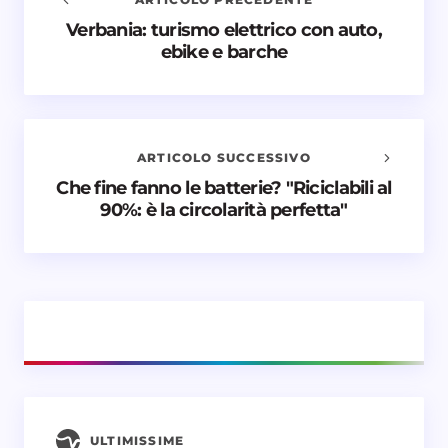
Verbania: turismo elettrico con auto,
Avvisami quando vengono aggiunti nuovi
ebike e barche
commenti
Il tuo indirizzo email non sarà pubblicato.
I campi
obbligatori sono contrassegnati
*
ARTICOLO SUCCESSIVO
Nome *
Che fine fanno le batterie? "Riciclabili al
90%: è la circolarità perfetta"
Email *
Il tuo commento *
ULTIMISSIME