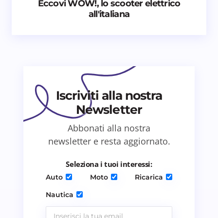
Eccovi WOW!, lo scooter elettrico
all'italiana
Email *
Il tuo commento *
Iscriviti alla nostra
Newsletter
Abbonati alla nostra
Salva il mio nome e email in questo browser
newsletter e resta aggiornato.
per il prossimo commento.
Seleziona i tuoi interessi:
Invia commento
Auto
Moto
Ricarica
Nautica