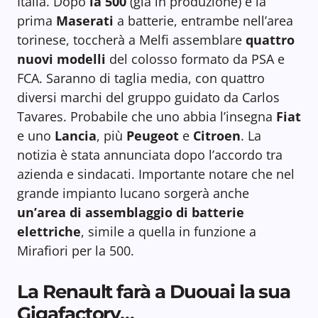
Italia. Dopo
la 500
(già in produzione) e la
prima
Maserati
a batterie, entrambe nell’area
torinese, toccherà a Melfi assemblare
quattro
nuovi modelli
del colosso formato da PSA e
FCA. Saranno di taglia media, con quattro
diversi marchi del gruppo guidato da Carlos
Tavares. Probabile che uno abbia l’insegna
Fiat
e uno
Lancia
, più
Peugeot
e
Citroen
. La
notizia è stata annunciata dopo l’accordo tra
azienda e sindacati. Importante notare che nel
grande impianto lucano sorgerà anche
un’area di assemblaggio di batterie
elettriche
, simile a quella in funzione a
Mirafiori per la 500.
La Renault farà a Duouai la sua
Gigafactory…