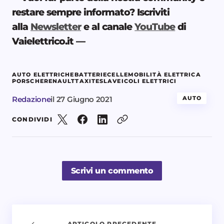
restare sempre informato? Iscriviti
alla
Newsletter
e al canale
YouTube
di
Vaielettrico.it —
AUTO ELETTRICHE
BATTERIE
CELLE
MOBILITÀ ELETTRICA
PORSCHE
RENAULT
TAXI
TESLA
VEICOLI ELETTRICI
Redazione
il
27 Giugno 2021
AUTO
CONDIVIDI
Scrivi un commento
ARTICOLO PRECEDENTE