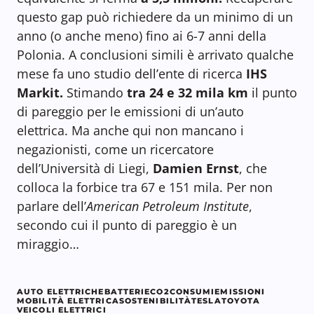
questo gap può richiedere da un minimo di un
anno (o anche meno) fino ai 6-7 anni della
Polonia. A conclusioni simili è arrivato qualche
mese fa uno studio dell’ente di ricerca
IHS
Markit.
Stimando
tra 24 e 32 mila km
il punto
di pareggio per le emissioni di un’auto
elettrica. Ma anche qui non mancano i
negazionisti, come un ricercatore
dell’Università di Liegi,
Damien Ernst
, che
colloca la forbice tra 67 e 151 mila. Per non
parlare dell’
American Petroleum Institute
,
secondo cui il punto di pareggio è un
miraggio…
AUTO ELETTRICHE
BATTERIE
CO2
CONSUMI
EMISSIONI
MOBILITÀ ELETTRICA
SOSTENIBILITÀ
TESLA
TOYOTA
VEICOLI ELETTRICI