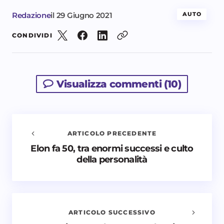
Redazione
il
29 Giugno 2021
AUTO
CONDIVIDI
Visualizza commenti (10)
ARTICOLO PRECEDENTE
Elon fa 50, tra enormi successi e culto
Avvisami quando vengono aggiunti nuovi
della personalità
commenti
Il tuo indirizzo email non sarà pubblicato.
I campi
obbligatori sono contrassegnati
*
ARTICOLO SUCCESSIVO
Nome *