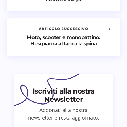
commenti
Il tuo indirizzo email non sarà pubblicato.
I campi
obbligatori sono contrassegnati
*
ARTICOLO SUCCESSIVO
Nome *
Moto, scooter e monopattino:
Husqvarna attacca la spina
Email *
Il tuo commento *
Iscriviti alla nostra
Newsletter
Abbonati alla nostra
Salva il mio nome e email in questo browser
newsletter e resta aggiornato.
per il prossimo commento.