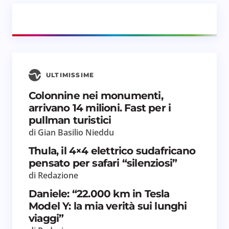
Il tuo commento *
ULTIMISSIME
Salva il mio nome e email in questo browser
Colonnine nei monumenti,
per il prossimo commento.
arrivano 14 milioni. Fast per i
pullman turistici
Invia commento
di Gian Basilio Nieddu
Thula, il 4×4 elettrico sudafricano
pensato per safari “silenziosi”
di Redazione
Daniele: “22.000 km in Tesla
Model Y: la mia verità sui lunghi
viaggi”