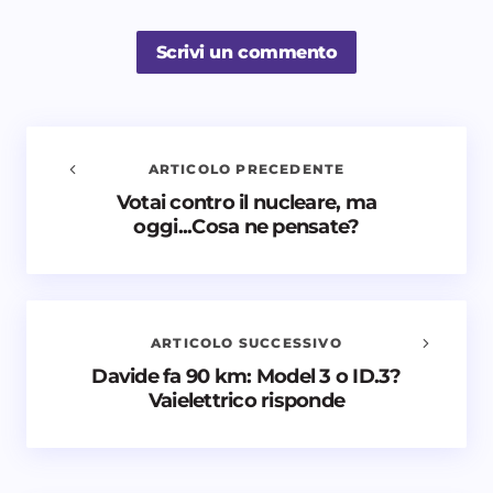
Scrivi un commento
ARTICOLO PRECEDENTE
Votai contro il nucleare, ma
Avvisami quando vengono aggiunti nuovi
oggi...Cosa ne pensate?
commenti
Il tuo indirizzo email non sarà pubblicato.
I campi
obbligatori sono contrassegnati
*
ARTICOLO SUCCESSIVO
Nome *
Davide fa 90 km: Model 3 o ID.3?
Vaielettrico risponde
Email *