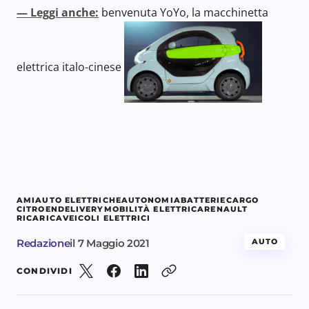
— Leggi anche:
benvenuta YoYo, la macchinetta
elettrica italo-cinese
AMI
AUTO ELETTRICHE
AUTONOMIA
BATTERIE
CARGO
CITROEN
DELIVERY
MOBILITÀ ELETTRICA
RENAULT
RICARICA
VEICOLI ELETTRICI
Redazione
il
7 Maggio 2021
AUTO
CONDIVIDI