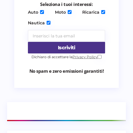
Seleziona i tuoi interessi:
Invia commento
Auto
Moto
Ricarica
Nautica
Iscriviti
Dichiaro di accettare la
Privacy Policy
No spam e zero emissioni garantiti!