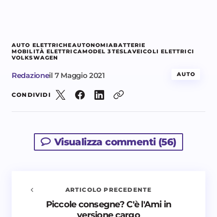
AUTO ELETTRICHE
AUTONOMIA
BATTERIE
MOBILITÀ ELETTRICA
MODEL 3
TESLA
VEICOLI ELETTRICI
VOLKSWAGEN
Redazione
il
7 Maggio 2021
AUTO
CONDIVIDI
Visualizza commenti (56)
ARTICOLO PRECEDENTE
Piccole consegne? C'è l'Ami in
Avvisami quando vengono aggiunti nuovi
versione cargo