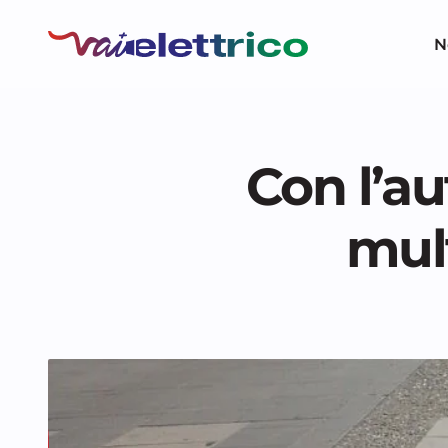
N
Con l’au
mult