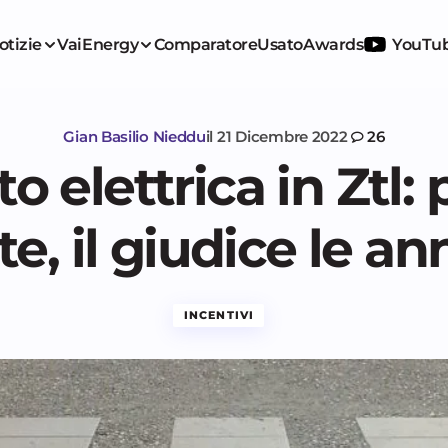
otizie
VaiEnergy
Comparatore
Usato
Awards
YouTu
Gian Basilio Nieddu
il
21 Dicembre 2022
26
to elettrica in Ztl:
e, il giudice le an
INCENTIVI