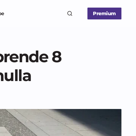
be
Premium
 prende 8
nulla