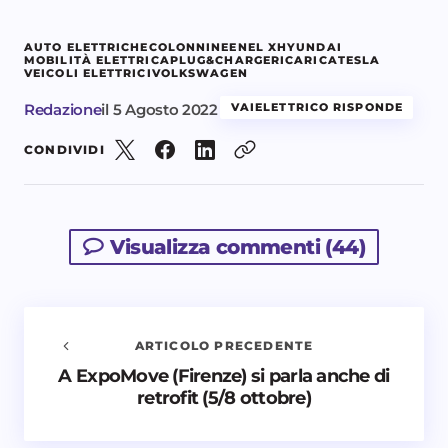
AUTO ELETTRICHE
COLONNINE
ENEL X
HYUNDAI
MOBILITÀ ELETTRICA
PLUG&CHARGE
RICARICA
TESLA
VEICOLI ELETTRICI
VOLKSWAGEN
Redazione
il
5 Agosto 2022
VAIELETTRICO RISPONDE
CONDIVIDI
Visualizza commenti (44)
ARTICOLO PRECEDENTE
A ExpoMove (Firenze) si parla anche di
Avvisami quando vengono aggiunti nuovi
retrofit (5/8 ottobre)
commenti