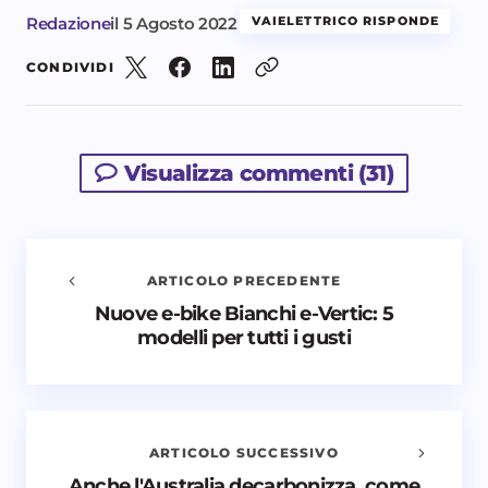
Redazione
il
5 Agosto 2022
VAIELETTRICO RISPONDE
CONDIVIDI
Visualizza commenti (31)
ARTICOLO PRECEDENTE
Nuove e-bike Bianchi e-Vertic: 5
Avvisami quando vengono aggiunti nuovi
modelli per tutti i gusti
commenti
Il tuo indirizzo email non sarà pubblicato.
I campi
obbligatori sono contrassegnati
*
ARTICOLO SUCCESSIVO
Nome *
Anche l'Australia decarbonizza, come