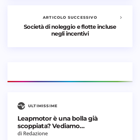
Il tuo indirizzo email non sarà pubblicato.
I campi
obbligatori sono contrassegnati
*
ARTICOLO SUCCESSIVO
Nome *
Società di noleggio e flotte incluse
negli incentivi
Email *
Il tuo commento *
ULTIMISSIME
Salva il mio nome e email in questo browser
Leapmotor è una bolla già
per il prossimo commento.
scoppiata? Vediamo…
di Redazione
Invia commento