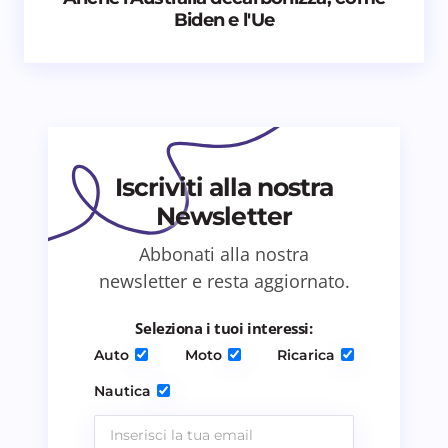
Biden e l'Ue
Email *
Il tuo commento *
Iscriviti alla nostra
Newsletter
Abbonati alla nostra
Salva il mio nome e email in questo browser
newsletter e resta aggiornato.
per il prossimo commento.
Seleziona i tuoi interessi:
Invia commento
Auto
Moto
Ricarica
Nautica