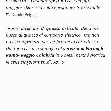
occhio critico quanto riportato così da fare
maggior chiarezza sulla questione? Grazie mille
“
!
.
Danilo Belgeri
“V
orrei un’analisi di
questo articolo
, che a me
puzza di attacco al comparto elettrico…ma non
ho le competenze per verificarne la correttezza…
Dal tono che usa somiglia al
servizio di Formigli
Roma- Reggio Calabria
in 6 mesi, perché ricarica
“
le celle singolarmente
.
Attilio