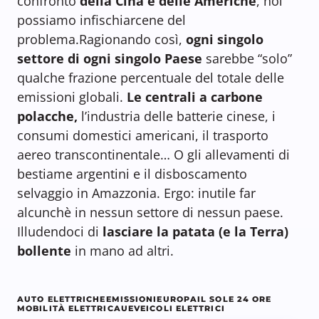
confronto
della Cina e delle Americhe
, noi
possiamo infischiarcene del
problema.Ragionando così,
ogni singolo
settore di ogni singolo Paese
sarebbe “solo”
qualche frazione percentuale del totale delle
emissioni globali.
Le centrali a carbone
polacche,
l’industria delle batterie cinese, i
consumi domestici americani, il trasporto
aereo transcontinentale… O gli allevamenti di
bestiame argentini e il disboscamento
selvaggio in Amazzonia. Ergo: inutile far
alcunchè in nessun settore di nessun paese.
Illudendoci di
lasciare la patata (e la Terra)
bollente
in mano ad altri.
AUTO ELETTRICHE
EMISSIONI
EUROPA
IL SOLE 24 ORE
MOBILITÀ ELETTRICA
UE
VEICOLI ELETTRICI