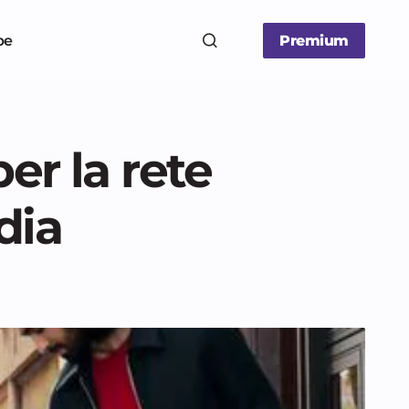
be
Premium
er la rete
dia