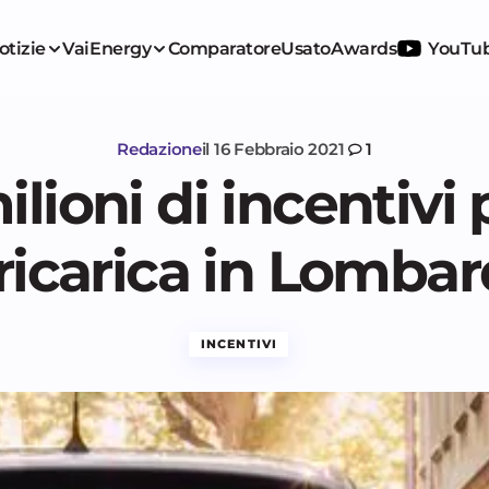
otizie
VaiEnergy
Comparatore
Usato
Awards
YouTu
Redazione
il
16 Febbraio 2021
1
lioni di incentivi p
 ricarica in Lombar
INCENTIVI