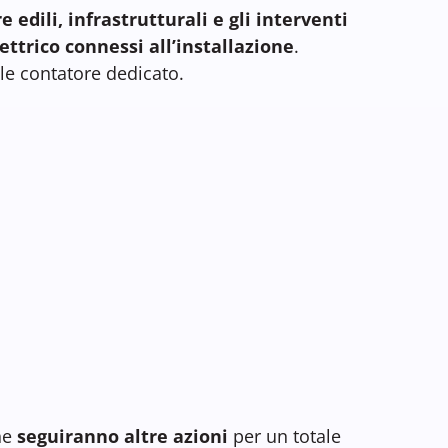
 edili, infrastrutturali e gli interventi
ttrico connessi all’installazione
.
e contatore dedicato.
he
seguiranno altre azioni
per un totale