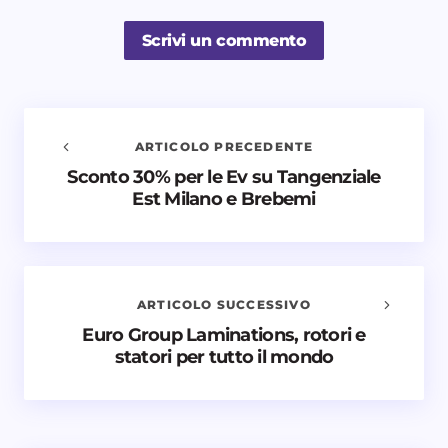
Scrivi un commento
ARTICOLO PRECEDENTE
Sconto 30% per le Ev su Tangenziale
Avvisami quando vengono aggiunti nuovi
Est Milano e Brebemi
commenti
Il tuo indirizzo email non sarà pubblicato.
I campi
obbligatori sono contrassegnati
*
ARTICOLO SUCCESSIVO
Nome *
Euro Group Laminations, rotori e
statori per tutto il mondo
Email *