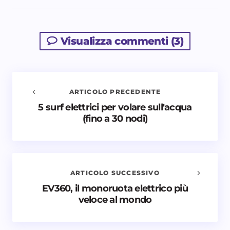
Visualizza commenti (3)
ARTICOLO PRECEDENTE
5 surf elettrici per volare sull'acqua
Avvisami quando vengono aggiunti nuovi
(fino a 30 nodi)
commenti
Il tuo indirizzo email non sarà pubblicato.
I campi
obbligatori sono contrassegnati
*
ARTICOLO SUCCESSIVO
Nome *
EV360, il monoruota elettrico più
veloce al mondo
Email *