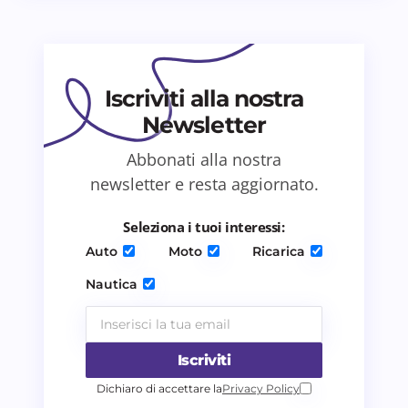
Il tuo commento *
Iscriviti alla nostra
Newsletter
Abbonati alla nostra
Salva il mio nome e email in questo browser
newsletter e resta aggiornato.
per il prossimo commento.
Seleziona i tuoi interessi:
Invia commento
Auto
Moto
Ricarica
Nautica
Iscriviti
Dichiaro di accettare la
Privacy Policy