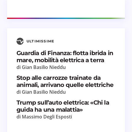
Il tuo commento *
ULTIMISSIME
Salva il mio nome e email in questo browser
Guardia di Finanza: flotta ibrida in
per il prossimo commento.
mare, mobilità elettrica a terra
di Gian Basilio Nieddu
Invia commento
Stop alle carrozze trainate da
animali, arrivano quelle elettriche
di Gian Basilio Nieddu
Trump sull’auto elettrica: «Chi la
guida ha una malattia»
di Massimo Degli Esposti