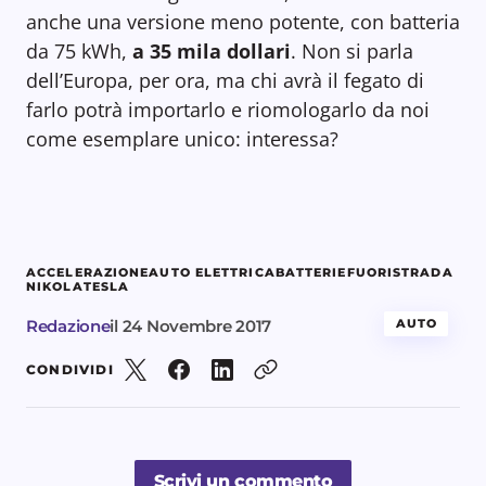
anche una versione meno potente, con batteria
da 75 kWh,
a 35 mila dollari
. Non si parla
dell’Europa, per ora, ma chi avrà il fegato di
farlo potrà importarlo e riomologarlo da noi
come esemplare unico: interessa?
ACCELERAZIONE
AUTO ELETTRICA
BATTERIE
FUORISTRADA
NIKOLA
TESLA
Redazione
il
24 Novembre 2017
AUTO
CONDIVIDI
Scrivi un commento