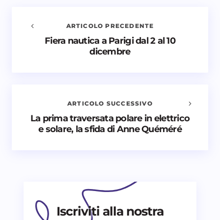
ARTICOLO PRECEDENTE
Fiera nautica a Parigi dal 2 al 10
Avvisami quando vengono aggiunti nuovi
dicembre
commenti
Il tuo indirizzo email non sarà pubblicato.
I campi
obbligatori sono contrassegnati
*
ARTICOLO SUCCESSIVO
Nome *
La prima traversata polare in elettrico
e solare, la sfida di Anne Quéméré
Email *
Il tuo commento *
Iscriviti alla nostra