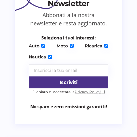
Newsletter
Abbonati alla nostra
Salva il mio nome e email in questo browser
newsletter e resta aggiornato.
per il prossimo commento.
Seleziona i tuoi interessi:
Invia commento
Auto
Moto
Ricarica
Nautica
Iscriviti
Dichiaro di accettare la
Privacy Policy
No spam e zero emissioni garantiti!