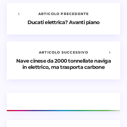
ARTICOLO PRECEDENTE
Ducati elettrica? Avanti piano
Avvisami quando vengono aggiunti nuovi
commenti
Il tuo indirizzo email non sarà pubblicato.
I campi
obbligatori sono contrassegnati
*
ARTICOLO SUCCESSIVO
Nave cinese da 2000 tonnellate naviga
Nome *
in elettrico, ma trasporta carbone
Email *
Il tuo commento *