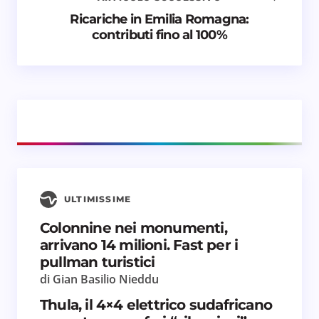
Nome *
Ricariche in Emilia Romagna:
contributi fino al 100%
Email *
Il tuo commento *
ULTIMISSIME
Salva il mio nome e email in questo browser
Colonnine nei monumenti,
per il prossimo commento.
arrivano 14 milioni. Fast per i
pullman turistici
Invia commento
di Gian Basilio Nieddu
Thula, il 4×4 elettrico sudafricano