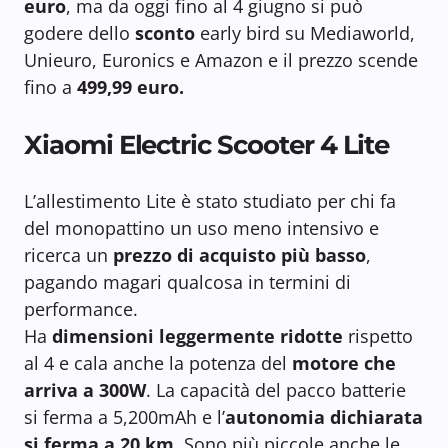
euro
, ma da oggi fino al 4 giugno si può
godere dello
sconto
early bird su Mediaworld,
Unieuro, Euronics e Amazon e il prezzo scende
fino a
499,99 euro.
Xiaomi Electric Scooter 4 Lite
L’allestimento Lite è stato studiato per chi fa
del monopattino un uso meno intensivo e
ricerca un
prezzo di acquisto più basso
,
pagando magari qualcosa in termini di
performance.
Ha
dimensioni leggermente ridotte
rispetto
al 4 e cala anche la potenza del
motore che
arriva a 300W
. La capacità del pacco batterie
si ferma a 5,200mAh e l’
autonomia dichiarata
si ferma a 20 km
. Sono più piccole anche le