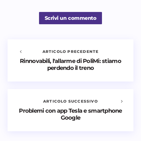
Scrivi un commento
ARTICOLO PRECEDENTE
Rinnovabili, l'allarme di PoliMi: stiamo
Avvisami quando vengono aggiunti nuovi
perdendo il treno
commenti
Il tuo indirizzo email non sarà pubblicato.
I campi
obbligatori sono contrassegnati
*
ARTICOLO SUCCESSIVO
Nome *
Problemi con app Tesla e smartphone
Google
Email *