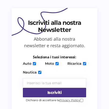
Il tuo commento *
Iscriviti alla nostra
Newsletter
Abbonati alla nostra
Salva il mio nome e email in questo browser
newsletter e resta aggiornato.
per il prossimo commento.
Seleziona i tuoi interessi:
Invia commento
Auto
Moto
Ricarica
Nautica
Iscriviti
Dichiaro di accettare la
Privacy Policy