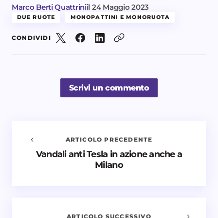
Marco Berti Quattrini
il
24 Maggio 2023
DUE RUOTE
MONOPATTINI E MONORUOTA
CONDIVIDI
Scrivi un commento
ARTICOLO PRECEDENTE
Vandali anti Tesla in azione anche a
Avvisami quando vengono aggiunti nuovi
Milano
commenti
Il tuo indirizzo email non sarà pubblicato.
I campi
obbligatori sono contrassegnati
*
ARTICOLO SUCCESSIVO