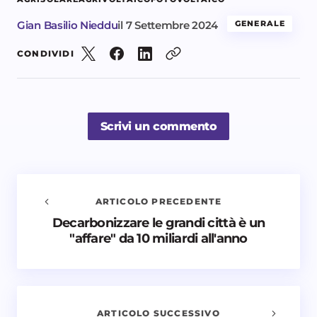
Gian Basilio Nieddu
il
7 Settembre 2024
GENERALE
CONDIVIDI
Scrivi un commento
ARTICOLO PRECEDENTE
Decarbonizzare le grandi città è un
Avvisami quando vengono aggiunti nuovi
"affare" da 10 miliardi all'anno
commenti
Il tuo indirizzo email non sarà pubblicato.
I campi
obbligatori sono contrassegnati
*
ARTICOLO SUCCESSIVO