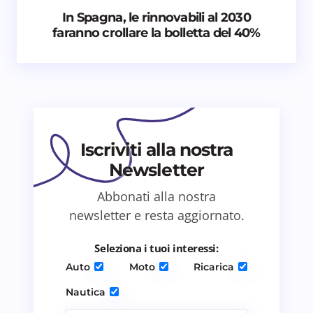
Nome *
In Spagna, le rinnovabili al 2030
faranno crollare la bolletta del 40%
Email *
Il tuo commento *
Iscriviti alla nostra
Newsletter
Abbonati alla nostra
Salva il mio nome e email in questo browser
newsletter e resta aggiornato.
per il prossimo commento.
Seleziona i tuoi interessi:
Invia commento
Auto
Moto
Ricarica
Nautica