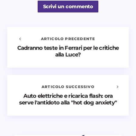
Scrivi un commento
ARTICOLO PRECEDENTE
Cadranno teste in Ferrari per le critiche
Avvisami quando vengono aggiunti nuovi
alla Luce?
commenti
Il tuo indirizzo email non sarà pubblicato.
I campi
obbligatori sono contrassegnati
*
ARTICOLO SUCCESSIVO
Nome *
Auto elettriche e ricarica flash: ora
serve l'antidoto alla "hot dog anxiety"
Email *