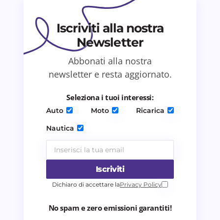
Il tuo commento *
Iscriviti alla nostra
Newsletter
Abbonati alla nostra
Salva il mio nome e email in questo browser
newsletter e resta aggiornato.
per il prossimo commento.
Seleziona i tuoi interessi:
Invia commento
Auto
Moto
Ricarica
Nautica
Iscriviti
Dichiaro di accettare la
Privacy Policy
No spam e zero emissioni garantiti!