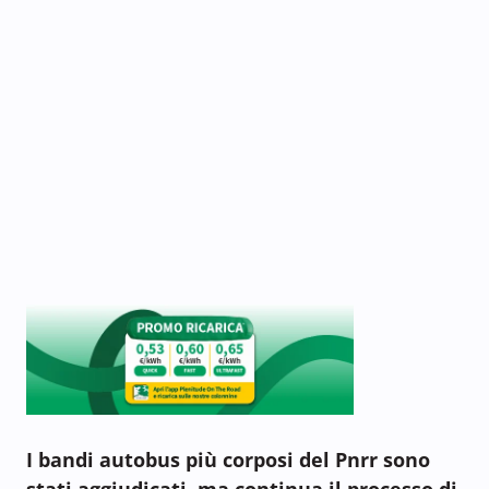
I bandi autobus più corposi del Pnrr sono
stati aggiudicati, ma continua il processo di