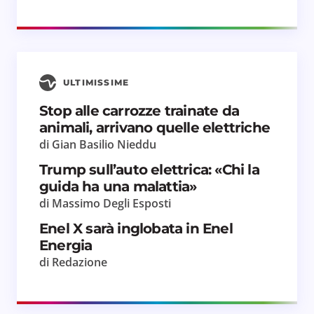
Il tuo commento *
ULTIMISSIME
Salva il mio nome e email in questo browser
Stop alle carrozze trainate da
per il prossimo commento.
animali, arrivano quelle elettriche
di Gian Basilio Nieddu
Invia commento
Trump sull’auto elettrica: «Chi la
guida ha una malattia»
di Massimo Degli Esposti
Enel X sarà inglobata in Enel
Energia
di Redazione