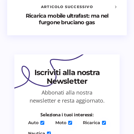
ARTICOLO SUCCESSIVO
Nome *
Ricarica mobile ultrafast: ma nel
furgone bruciano gas
Email *
Il tuo commento *
Iscriviti alla nostra
Newsletter
Abbonati alla nostra
Salva il mio nome e email in questo browser
newsletter e resta aggiornato.
per il prossimo commento.
Seleziona i tuoi interessi:
Invia commento
Auto
Moto
Ricarica
Nautica