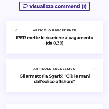
Visualizza commenti (1)
ARTICOLO PRECEDENTE
IPER mette le ricariche a pagamento
Avvisami quando vengono aggiunti nuovi
(da 0,39)
commenti
Il tuo indirizzo email non sarà pubblicato.
I campi
obbligatori sono contrassegnati
*
ARTICOLO SUCCESSIVO
Nome *
Gli armatori a Sgarbi: "Giù le mani
dall'eolico offshore"
Email *