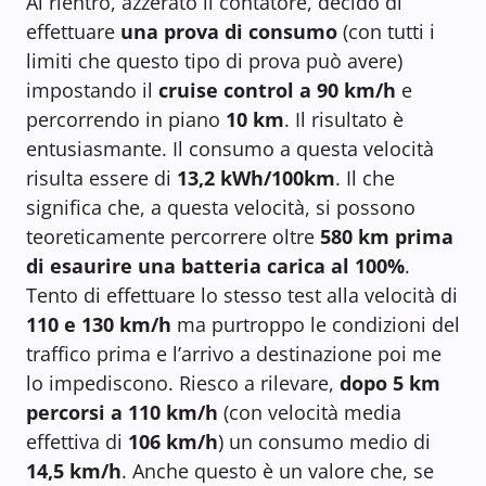
Al rientro, azzerato il contatore, decido di
effettuare
una prova di consumo
(con tutti i
limiti che questo tipo di prova può avere)
impostando il
cruise control a 90 km/h
e
percorrendo in piano
10 km
. Il risultato è
entusiasmante. Il consumo a questa velocità
risulta essere di
13,2 kWh/100km
. Il che
significa che, a questa velocità, si possono
teoreticamente percorrere oltre
580 km prima
di esaurire una batteria carica al 100%
.
Tento di effettuare lo stesso test alla velocità di
110 e 130 km/h
ma purtroppo le condizioni del
traffico prima e l’arrivo a destinazione poi me
lo impediscono. Riesco a rilevare,
dopo 5 km
percorsi a 110 km/h
(con velocità media
effettiva di
106 km/h
) un consumo medio di
14,5 km/h
. Anche questo è un valore che, se