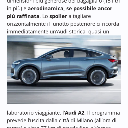
dimensioni più generose del bagagliaio (15 litri
in più) e
aerodinamica, se possibile ancor
più raffinata
. Lo
spoiler
a tagliare
orizzontalmente il lunotto posteriore ci ricorda
immediatamente un’Audi storica, quasi un
laboratorio viaggiante, l’
Audi A2
. Il programma
prevede l’uscita dalla città di Milano (all’ora di
punta) e circa 77 km di strada fino a Varese.