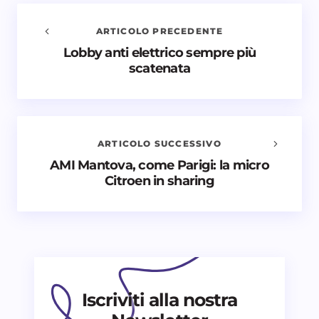
ARTICOLO PRECEDENTE
Lobby anti elettrico sempre più
Avvisami quando vengono aggiunti nuovi
scatenata
commenti
Il tuo indirizzo email non sarà pubblicato.
I campi
obbligatori sono contrassegnati
*
ARTICOLO SUCCESSIVO
Nome *
AMI Mantova, come Parigi: la micro
Citroen in sharing
Email *
Il tuo commento *
Iscriviti alla nostra