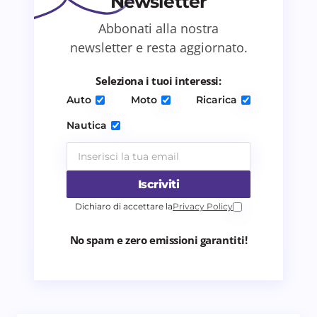
Newsletter
Abbonati alla nostra
Salva il mio nome e email in questo browser
newsletter e resta aggiornato.
per il prossimo commento.
Seleziona i tuoi interessi:
Invia commento
Auto
Moto
Ricarica
Nautica
Iscriviti
Dichiaro di accettare la
Privacy Policy
No spam e zero emissioni garantiti!