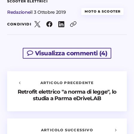
SCOOTER ELETTRICI
Redazione
il
3 Ottobre 2019
MOTO & SCOOTER
CONDIVIDI
Visualizza commenti (4)
ARTICOLO PRECEDENTE
Retrofit elettrico "a norma di legge", lo
Avvisami quando vengono aggiunti nuovi
studia a Parma eDriveLAB
commenti
Il tuo indirizzo email non sarà pubblicato.
I campi
obbligatori sono contrassegnati
*
ARTICOLO SUCCESSIVO
Nome *