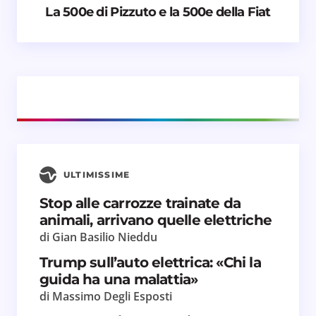
La 500e di Pizzuto e la 500e della Fiat
Email *
Il tuo commento *
ULTIMISSIME
Stop alle carrozze trainate da
Salva il mio nome e email in questo browser
animali, arrivano quelle elettriche
per il prossimo commento.
di Gian Basilio Nieddu
Invia commento
Trump sull’auto elettrica: «Chi la
guida ha una malattia»
di Massimo Degli Esposti