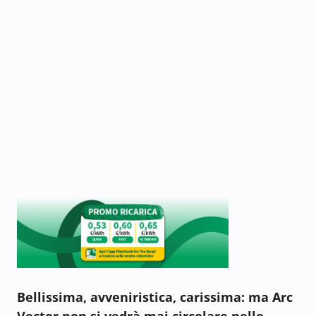
Bellissima, avveniristica, carissima: ma Arc
Vector non si vedrà mai circolare nelle