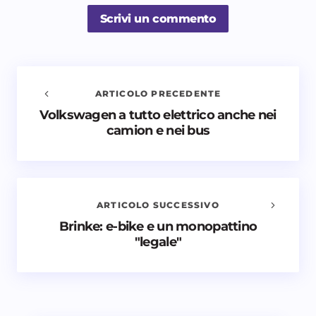
Scrivi un commento
ARTICOLO PRECEDENTE
Volkswagen a tutto elettrico anche nei
Avvisami quando vengono aggiunti nuovi
camion e nei bus
commenti
Il tuo indirizzo email non sarà pubblicato.
I campi
obbligatori sono contrassegnati
*
ARTICOLO SUCCESSIVO
Nome *
Brinke: e-bike e un monopattino
"legale"
Email *