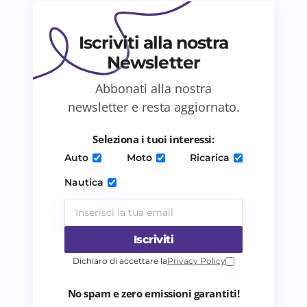
Il tuo commento *
Iscriviti alla nostra
Newsletter
Abbonati alla nostra
Salva il mio nome e email in questo browser
newsletter e resta aggiornato.
per il prossimo commento.
Seleziona i tuoi interessi:
Invia commento
Auto
Moto
Ricarica
Nautica
Iscriviti
Dichiaro di accettare la
Privacy Policy
No spam e zero emissioni garantiti!