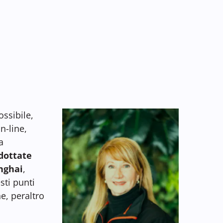
ossibile,
n-line,
a
adottate
nghai
,
sti punti
ne, peraltro