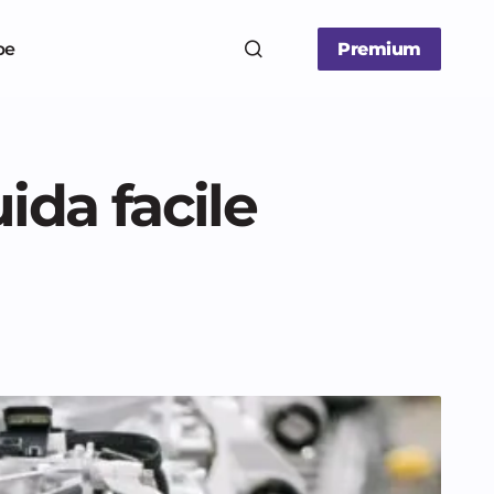
be
Premium
ida facile