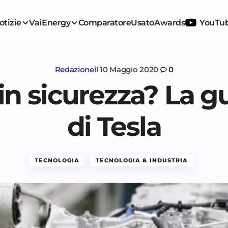
otizie
VaiEnergy
Comparatore
Usato
Awards
YouTu
Redazione
il
10 Maggio 2020
0
 in sicurezza? La gu
di Tesla
TECNOLOGIA
TECNOLOGIA & INDUSTRIA