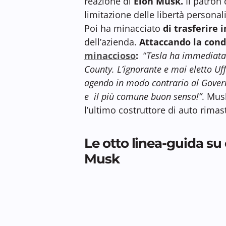
reazione di
Elon Musk.
Il patron 
limitazione delle libertà persona
Poi ha minacciato
di trasferire 
dell’azienda.
Attaccando la condo
minaccioso
:
“
Tesla ha immediata
County. L’ignorante e mai eletto Uf
agendo in modo contrario al Governat
e il più comune buon senso!”
. Mus
l’ultimo costruttore di auto rimast
Le otto linea-guida su 
Musk