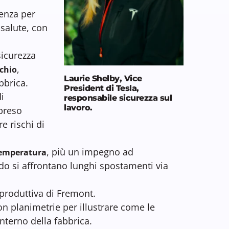
tenza per
 salute, con
sicurezza
,
schio
Laurie Shelby, Vice
bbrica.
President di Tesla,
i
responsabile sicurezza sul
lavoro.
preso
e rischi di
, più un impegno ad
 temperatura
do si affrontano lunghi spostamenti via
produttiva di Fremont.
on planimetrie per illustrare come le
interno della fabbrica.