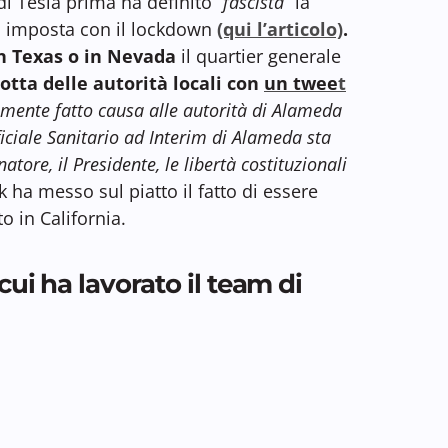
di Tesla prima ha definito “
fascista
” la
li imposta con il lockdown
(qui l’articolo)
.
in Texas o in Nevada
il quartier generale
tta delle autorità locali con
un twee
t
mente fatto causa alle autorità di Alameda
ficiale Sanitario ad Interim di Alameda sta
ore, il Presidente, le libertà costituzionali
k ha messo sul piatto il fatto di essere
o in California.
cui ha lavorato il team di