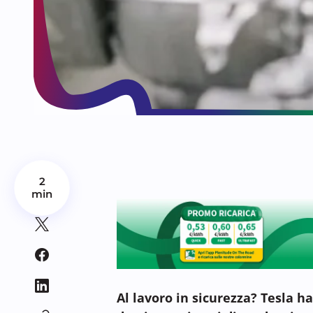
2
min
Al lavoro in sicurezza? Tesla h