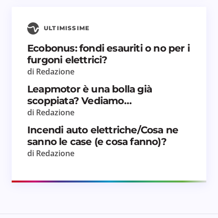
ULTIMISSIME
Salva il mio nome e email in questo browser
Ecobonus: fondi esauriti o no per i
per il prossimo commento.
furgoni elettrici?
di Redazione
Invia commento
Leapmotor è una bolla già
scoppiata? Vediamo…
di Redazione
Incendi auto elettriche/Cosa ne
sanno le case (e cosa fanno)?
di Redazione