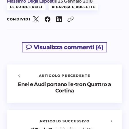
Massimo Degli Esposti
il
23 Gennaio 2018
LE GUIDE FACILI
RICARICA E BOLLETTE
CONDIVIDI
Visualizza commenti (4)
ARTICOLO PRECEDENTE
Enel e Audi portano l'e-tron Quattro a
Avvisami quando vengono aggiunti nuovi
Cortina
commenti
Il tuo indirizzo email non sarà pubblicato.
I campi
obbligatori sono contrassegnati
*
ARTICOLO SUCCESSIVO
Nome *