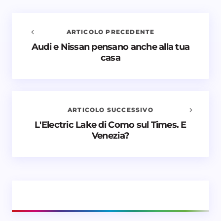
ARTICOLO PRECEDENTE
Audi e Nissan pensano anche alla tua
Avvisami quando vengono aggiunti nuovi
casa
commenti
Il tuo indirizzo email non sarà pubblicato.
I campi
obbligatori sono contrassegnati
*
ARTICOLO SUCCESSIVO
Nome *
L'Electric Lake di Como sul Times. E
Venezia?
Email *
Il tuo commento *