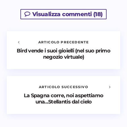
Visualizza commenti (18)
ARTICOLO PRECEDENTE
Bird vende i suoi gioielli (nel suo primo
Avvisami quando vengono aggiunti nuovi
negozio virtuale)
commenti
Il tuo indirizzo email non sarà pubblicato.
I campi
obbligatori sono contrassegnati
*
ARTICOLO SUCCESSIVO
Nome *
La Spagna corre, noi aspettiamo
una...Stellantis dal cielo
Email *