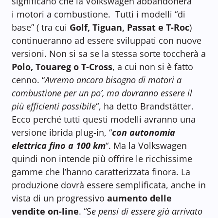
significano che la Volkswagen abbandonerà
i motori a combustione. Tutti i modelli “di
base” ( tra cui
Golf, Tiguan, Passat e T-Roc
)
continueranno ad essere sviluppati con nuove
versioni. Non si sa se la stessa sorte toccherà a
Polo, Touareg o T-Cross
, a cui non si è fatto
cenno. “
Avremo ancora bisogno di motori a
combustione per un po’, ma dovranno essere il
più efficienti possibile
“, ha detto Brandstätter.
Ecco perché tutti questi modelli avranno una
versione ibrida plug-in, “
con autonomia
elettrica fino a 100 km
“. Ma la Volkswagen
quindi non intende più offrire le ricchissime
gamme che l’hanno caratterizzata finora. La
produzione dovrà essere semplificata, anche in
vista di un progressivo
aumento delle
vendite on-line
. “S
e pensi di essere già arrivato