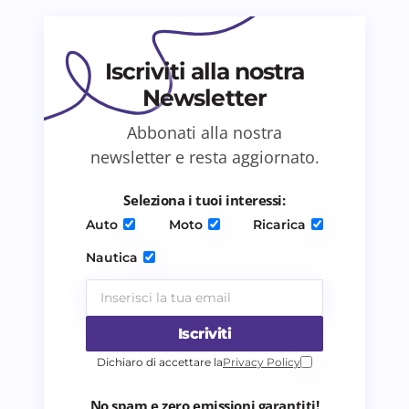
Il tuo commento *
Iscriviti alla nostra
Newsletter
Abbonati alla nostra
Salva il mio nome e email in questo browser
newsletter e resta aggiornato.
per il prossimo commento.
Seleziona i tuoi interessi:
Invia commento
Auto
Moto
Ricarica
Nautica
Iscriviti
Dichiaro di accettare la
Privacy Policy
No spam e zero emissioni garantiti!