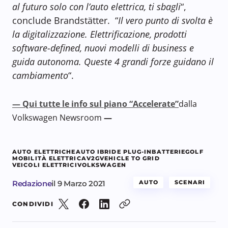
al futuro solo con l’auto elettrica, ti sbagli
“,
conclude Brandstätter. “
Il vero punto di svolta è
la digitalizzazione. Elettrificazione, prodotti
software-defined, nuovi modelli di business e
guida autonoma. Queste 4 grandi forze guidano il
cambiamento
“.
— Qui tutte le info sul piano “Accelerate”
dalla
Volkswagen Newsroom
—
AUTO ELETTRICHE
AUTO IBRIDE PLUG-IN
BATTERIE
GOLF
MOBILITÀ ELETTRICA
V2G
VEHICLE TO GRID
VEICOLI ELETTRICI
VOLKSWAGEN
Redazione
il
9 Marzo 2021
AUTO
SCENARI
CONDIVIDI